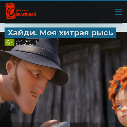
Хайди. Моя хитрая рысь
6
2024, Германия
+
Мультфильм