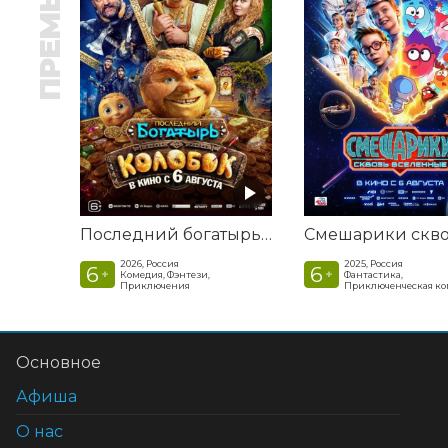
ПРЕМЬЕРА
Последний богатырь. Колобок
2026, Россия
2025, Россия
6
6
+
+
Комедия, Фэнтези,
Фантастика,
Приключения
Приключенческая к
Основное
Афиша
О нас