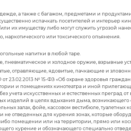
дежде, а также с багажом, предметами и продуктами
 существенно испачкать посетителей и интерьер ки
/или их имуществу либо могут служить угрозой нане
о, наркотического или токсического опьянения.
огольные напитки в любой таре.
ое, пневматическое и холодное оружие, взрывные ус
тые, отравляющие, ядовитые, пачкающие и зловонн
от 23.02.2013 № 15-ФЗ «Об охране здоровья гражда
итории и помещениях кинотеатра и иной прилегающ
 без учета искусственных и естественных преград от
ых изделий в целях вдыхания дыма, возникающего от
тельных залах, фойе, кассовом вестибюле, туалетных
и не отведенных для курения зонах, которые обору
-либо помещении или на территории, прямо или ко
щего курение и обозначающего специально отведенн