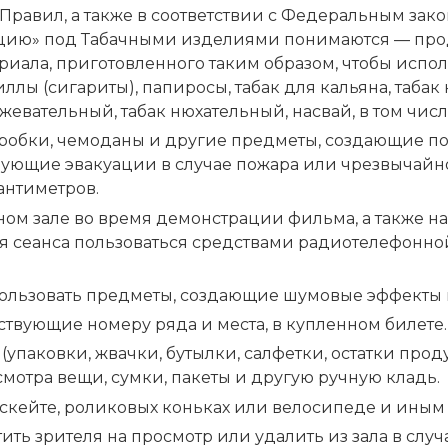
 Правил, а также в соответствии с Федеральным зак
кцию» под Табачными изделиями понимаются — прод
ериала, приготовленного таким образом, чтобы испо
иллы (сигариты), папиросы, табак для кальяна, таба
к жевательный, табак нюхательный, насвай, в том чи
оробки, чемоданы и другие предметы, создающие п
ующие эвакуации в случае пожара или чрезвычайно
антиметров.
ом зале во время демонстрации фильма, а также на
емя сеанса пользоваться средствами радиотелефонно
спользовать предметы, создающие шумовые эффекты
тствующие номеру ряда и места, в купленном билете.
аковки, жвачки, бутылки, салфетки, остатки продукт
смотра вещи, сумки, пакеты и другую ручную кладь.
 скейте, роликовых коньках или велосипеде и иным
ить зрителя на просмотр или удалить из зала в сл