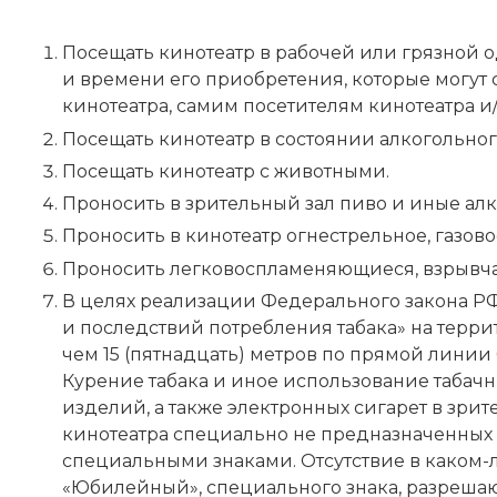
Посещать кинотеатр в рабочей или грязной о
и времени его приобретения, которые могут
кинотеатра, самим посетителям кинотеатра и
Посещать кинотеатр в состоянии алкогольног
Посещать кинотеатр с животными.
Проносить в зрительный зал пиво и иные алк
Проносить в кинотеатр огнестрельное, газов
Проносить легковоспламеняющиеся, взрывча
В целях реализации Федерального закона РФ 
и последствий потребления табака» на терр
чем 15 (пятнадцать) метров по прямой линии
Курение табака и иное использование табачн
изделий, а также электронных сигарет в зри
кинотеатра специально не предназначенных 
специальными знаками. Отсутствие в каком
«Юбилейный», специального знака, разрешаю