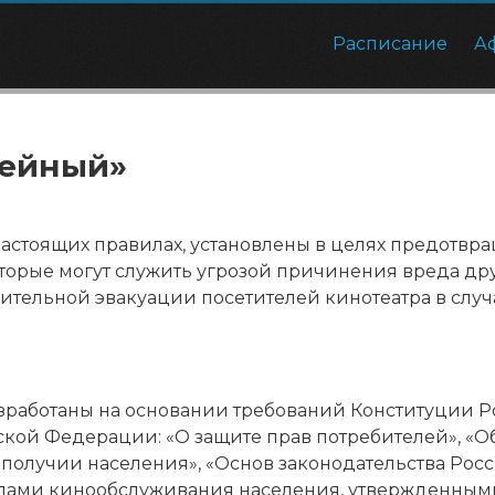
Расписание
А
лейный»
настоящих правилах, установлены в целях предот
оторые могут служить угрозой причинения вреда др
лительной эвакуации посетителей кинотеатра в сл
азработаны на основании требований Конституции 
ой Федерации: «О защите прав потребителей», «Об
олучии населения», «Основ законодательства Росс
лами кинообслуживания населения, утвержденными п