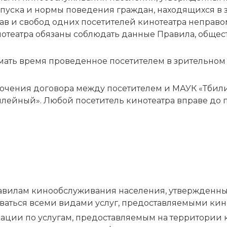
пуска и нормы поведения граждан, находящихся в з
ав и свобод одних посетителей кинотеатра непра
нотеатра обязаны соблюдать данные Правила, обще
мать время проведенное посетителем в зрительном 
лючения договора между посетителем и МАУК «Тби
лейный». Любой посетитель кинотеатра вправе до 
равилам кинообслуживания населения, утвержденн
пользоваться всеми видами услуг, предоставляемыми 
ии по услугам, предоставляемым на территории кин