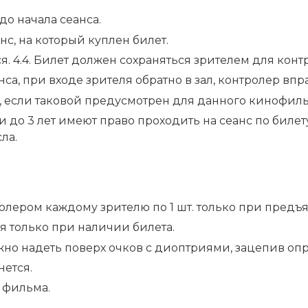
до начала сеанса.
нс, на который куплен билет.
 4.4. Билет должен сохраняться зрителем для контр
нса, при входе зрителя обратно в зал, контролер вп
т, если таковой предусмотрен для данного кинофил
до 3 лет имеют право проходить на сеанс по билет
ла.
олером каждому зрителю по 1 шт. только при предъ
я только при наличии билета.
жно надеть поверх очков с диоптриями, зацепив опр
нется.
 фильма.