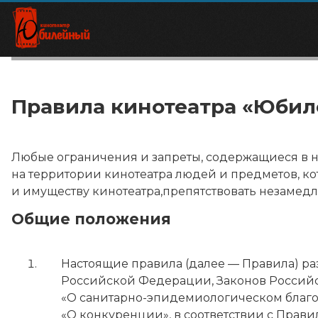
Правила кинотеатра «Юби
Любые ограничения и запреты, содержащиеся в 
на территории кинотеатра людей и предметов, к
и имуществу кинотеатра,препятствовать незамед
Общие положения
Настоящие правила (далее — Правила) р
Российской Федерации, Законов Российск
«О санитарно-эпидемиологическом благоп
«О конкуренции», в соответствии с Прави