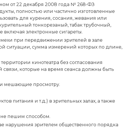
оном от 22 декабря 2008 года № 268-ФЗ
укты, полностью или частично изготовленные
льзовать для курения, сосания, жевания или
к курительный тонкорезаный, табак трубочный,
сле включая электронные сигареты.
омехи при передвижении зрителей в зале
й ситуации, сумма измерений которых по длине,
 территории кинотеатра без согласования
й связи, которые на время сеанса должны быть
 и мешающие просмотру.
ов питания и т.д.) в зрительных залах, а также
 не пешим способом.
учае нарушения зрителем общественного порядка