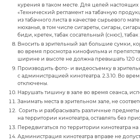
курения в таком месте. Для целей настоящих
«Технический регламент на табачную проду
из табачного листа в качестве сырьевого мат
нюханья, в том числе сигареты, сигары, сигар
биди, кретек, табак сосательный (снюс), таба
Вносить в зрительный зал большие сумки, к
во время просмотра кинофильма и препятств
ширине и высоте не должна превышать 120 с
Производить фото- и видеосъемку в зрительн
с администрацией кинотеатра. 2.3.10. Во вр
отключены.
Нарушать тишину в зале во время сеанса, и
Занимать места в зрительном зале, не соотве
Сорить и разбрасывать различные предметы (уп
на территории кинотеатра, оставлять без при
Передвигаться по территории кинотеатра на
Администрация кинотеатра вправе не допуст