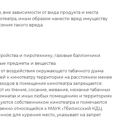
, вне зависимости от вида продукта и места
нотеатра, иным образом нанести вред имуществу
сения такого вреда.
тройства и пиротехнику, газовые баллончики.
ые предметы и вещества.
н от воздействия окружающего табачного дыма
ей к кинотеатру территории на расстоянии менее
 входов в помещения кинотеатра запрещается:
 их тления, сосание, жевание, нюханье табачных
 комнатах и иных любых помещениях и территориях
дуются собственником кинотеатра и помечаются
свенно относящейся к МАУК «Тбилисский КДЦ
ое для курения место, указывает на запрет