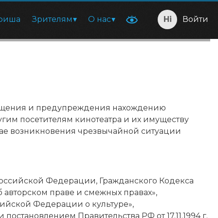
фиша
Зрителям
О нас
Войти
вращения и предупреждения нахождению
угим посетителям кинотеатра и их имуществу
учае возникновения чрезвычайной ситуации
Российской Федерации, Гражданского Кодекса
 авторском праве и смежных правах»,
ийской Федерации о культуре»,
остановлением Правительства РФ от 17.11.1994 г.