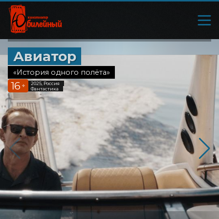
Авиатор
«История одного полёта»
16
2025, Россия
+
Фантастика