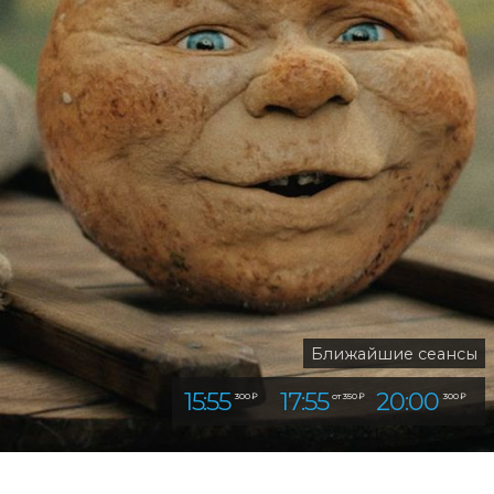
Ближайшие сеансы
15:55
17:55
20:00
300 ₽
от 350 ₽
300 ₽