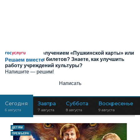
Сложности с получением «Пушкинской карты» или
приобретением билетов? Знаете, как улучшить
Решаем вместе
работу учреждений культуры?
Напишите — решим!
Написать
Сегодня
Завтра
Суббота
Воскресенье
6 августа
7 августа
8 августа
9 августа
ДЕТЯМ
ПРЕМЬЕРА