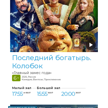
Последний богатырь.
Колобок
«Главный замес года»
6
2026, Россия
+
Комедия, Фэнтези, Приключения
Малый зал
Большой зал
17:55
15:55
20:00
от 350 ₽
300 ₽
300 ₽
ПУШКИНСКАЯ КАРТА